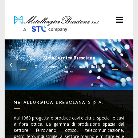
Metallurgica Bresciana
Un'esperienza ultradecennale nella fibra
ottica.
S.p.A.
Metallurgica Bresciana
dal 1968 progetta e produce cavi elettrici speciali e
cavi
a fibra ottica
. La gamma di produzione spazia dal
settore ferroviario, ottico, telecomunicazione,
petrolifero, industriale, al settore marino e militare ed è