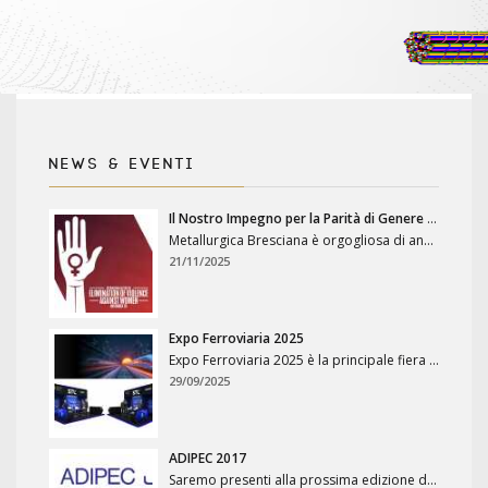
NEWS & EVENTI
Il Nostro Impegno per la Parità di Genere e Contro la Violenza sulle Donne
Metallurgica Bresciana è orgogliosa di annunciare il suo percorso di certificazione secondo la Prassi di Riferimento UNI/PdR 125:2022 sulla par...
21/11/2025
Expo Ferroviaria 2025
Expo Ferroviaria 2025 è la principale fiera italiana dedicata all’intero settore ferroviario, che si terrà dall’1 al 3 ottob...
29/09/2025
ADIPEC 2017
Saremo presenti alla prossima edizione della fiera ADIPEC 2017 (Stand 23 – ARDECO Stand Plot 5210 – Hall 5) che si terrà al ADNE...